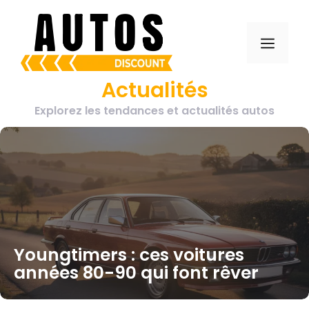
Aller
au
Menu
contenu
Actualités
Explorez les tendances et actualités autos
Youngtimers : ces voitures
années 80-90 qui font rêver