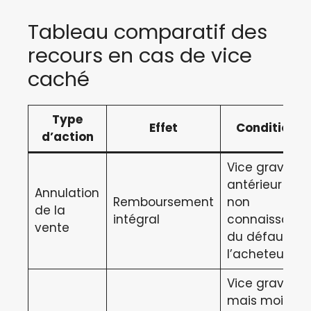
Tableau comparatif des
recours en cas de vice
caché
Type
Effet
Conditions
d’action
Vice grave et
antérieur +
Annulation
Remboursement
non
de la
intégral
connaissanc
vente
du défaut pa
l’acheteur
Vice grave
mais moins