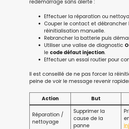
redémarrage sans alerte :
Effectuer la réparation ou nettoya
Couper le contact et débrancher 
réinitialisation manuelle.
Rebrancher la batterie puis démarr
Utiliser une valise de diagnostic
O
le
code défaut injection
.
Effectuer un essai routier pour co
Il est conseillé de ne pas forcer la réini
peine de voir le message revenir rapid
Action
But
Supprimer la
Pr
Réparation /
cause de la
en
nettoyage
panne
in