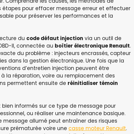
r. Comprendre les causes, les méthodes de
es étapes pour effacer message erreur et effectuer
sable pour préserver les performances et la
lecture du
code défaut injection
via un outil de
 OBD-II, connectée au
boîtier électronique Renault
.
 exacte du problème : injecteurs encrassés, capteur
s dans la gestion électronique. Une fois que la
ventions d’entretien injection peuvent être
 à la réparation, voire au remplacement des
ions permettent ensuite de
réinitialiser témoin
ient bien informés sur ce type de message pour
fessionnel, ou réaliser une maintenance basique.
ce message allumé peut entraîner des risques
ure prématurée voire une
casse moteur Renault
.