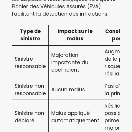
Fichier des Véhicules Assurés (FVA)
facilitent la détection des infractions.
Type de
Impact sur le
Conséque
sinistre
malus
possibl
Augmenta
Majoration
Sinistre
de la prim
importante du
responsable
risque de
coefficient
résiliation
Sinistre non
Pas d’effet
Aucun malus
responsable
la prime
Résiliation
Sinistre non
Malus appliqué
possible et
déclaré
automatiquement
prime
majorée