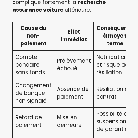
complique fortement la
recherche
assurance voiture
ultérieure.
Cause du
Conséquence
Effet
non-
à moyen
immédiat
paiement
terme
Compte
Notification
Prélèvement
bancaire
et risque de
échoué
sans fonds
résiliation
Changement
Absence de
Résiliation du
de banque
paiement
contrat
non signalé
Possibilité de
Retard de
Mise en
suspension
paiement
demeure
de garanties