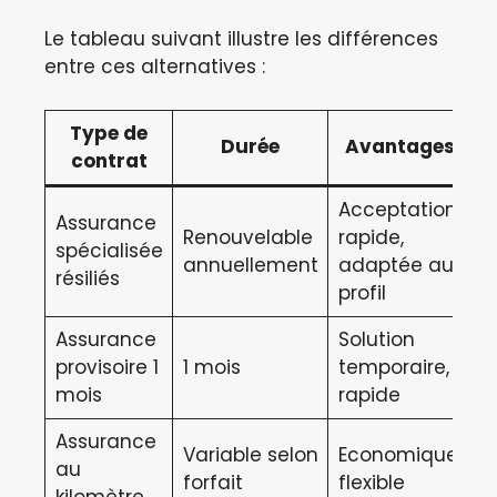
Le tableau suivant illustre les différences
entre ces alternatives :
Type de
Durée
Avantages
contrat
Acceptation
Assurance
Renouvelable
rapide,
P
spécialisée
annuellement
adaptée au
é
résiliés
profil
Assurance
Solution
C
provisoire 1
1 mois
temporaire,
l
mois
rapide
Assurance
N
Variable selon
Economique,
au
u
forfait
flexible
kilomètre
p