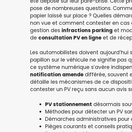
été déposé sur leur pare-brise. Cette pr
pose de nombreuses questions. Comment
papier laissé sur place ? Quelles déma
non vue et comment contester en cas 
gestion des
infractions parking
et modi
de
consultation PV en ligne
et de récep
Les automobilistes doivent aujourd’hui
papillon sur le véhicule ne signifie pas
ce système numérique s’avère indispens
notification amende
différée, souvent 
détaille les mécanismes de ce dispositi
contester un PV reçu sans aucun avis su
PV stationnement
désormais souv
Méthodes pour détecter un PV san
Démarches administratives pour 
Pièges courants et conseils pratiq