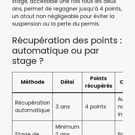
stage, accessible une fois tous les deux
ans, permet de regagner jusqu’à 4 points,
un atout non négligeable pour éviter la
suspension ou la perte du permis.
Récupération des points :
automatique ou par
stage ?
Points
Méthode
Délai
Condi
récupérés
Aucun
Récupération
3 ans
4 points
nouvel
automatique
infrac
Minimum
Stage de
2 ans
Partic