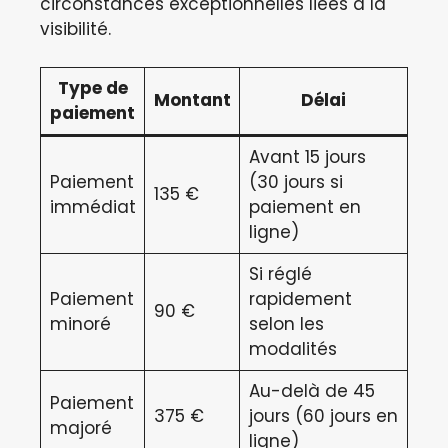
circonstances exceptionnelles liées à la
visibilité.
Type de
Montant
Délai
paiement
Avant 15 jours
Paiement
(30 jours si
135 €
immédiat
paiement en
ligne)
Si réglé
Paiement
rapidement
90 €
minoré
selon les
modalités
Au-delà de 45
Paiement
375 €
jours (60 jours en
majoré
ligne)