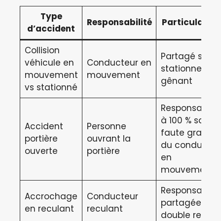
Type
Responsabilité
Particularité
d’accident
Collision
Partagé si
véhicule en
Conducteur en
stationnemen
mouvement
mouvement
gênant
vs stationné
Responsabilit
à 100 % sauf
Accident
Personne
faute grave
portière
ouvrant la
du conducteu
ouverte
portière
en
mouvement
Responsabilit
Accrochage
Conducteur
partagée si
en reculant
reculant
double recul