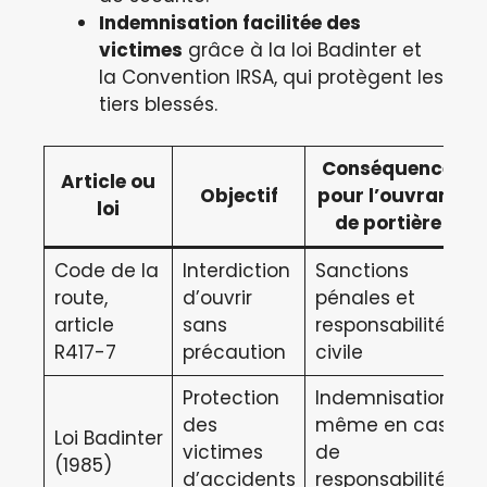
Indemnisation facilitée des
victimes
grâce à la loi Badinter et
la Convention IRSA, qui protègent les
tiers blessés.
Conséquence
Article ou
Objectif
pour l’ouvrant
loi
de portière
Code de la
Interdiction
Sanctions
route,
d’ouvrir
pénales et
article
sans
responsabilité
R417-7
précaution
civile
Protection
Indemnisation
des
même en cas
Loi Badinter
victimes
de
(1985)
d’accidents
responsabilité