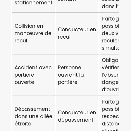
stationnement
dans l’allée
Partage
Collision en
possible si
Conducteur en
manœuvre de
deux véhic
recul
recul
reculent
simultané
Obligation 
Accident avec
Personne
vérifier
portière
ouvrant la
l’absence 
ouverte
portière
danger av
d’ouvrir
Partage
Dépassement
possible se
Conducteur en
dans une allée
respect de
dépassement
étroite
distances 