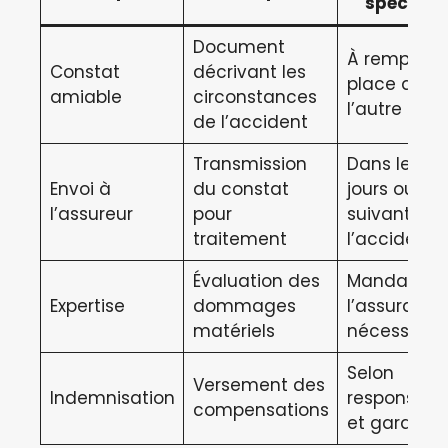
spécifici
Document
À remplir su
Constat
décrivant les
place avec
amiable
circonstances
l’autre usa
de l’accident
Transmission
Dans les 5
Envoi à
du constat
jours ouvré
l’assureur
pour
suivant
traitement
l’accident
Évaluation des
Mandatée 
Expertise
dommages
l’assurance 
matériels
nécessaire
Selon
Versement des
Indemnisation
responsabil
compensations
et garantie