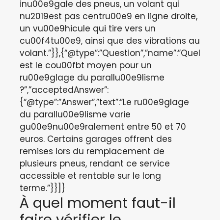
inu00e9gale des pneus, un volant qui
nu2019est pas centru00e9 en ligne droite,
un vu00e9hicule qui tire vers un
cu00f4tu00e9, ainsi que des vibrations au
volant.”}},{“@type”:”Question”,”name”:”Quel
est le cou00fbt moyen pour un
ru00e9glage du parallu00e9lisme
?”,”acceptedAnswer”:
{“@type”:”Answer”,”text”:”Le ru00e9glage
du parallu00e9lisme varie
gu00e9nu00e9ralement entre 50 et 70
euros. Certains garages offrent des
remises lors du remplacement de
plusieurs pneus, rendant ce service
accessible et rentable sur le long
terme.”}}]}
À quel moment faut-il
faire vérifier le