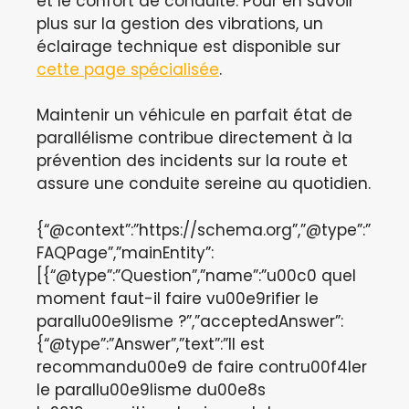
et le confort de conduite. Pour en savoir
plus sur la gestion des vibrations, un
éclairage technique est disponible sur
cette page spécialisée
.
Maintenir un véhicule en parfait état de
parallélisme contribue directement à la
prévention des incidents sur la route et
assure une conduite sereine au quotidien.
{“@context”:”https://schema.org”,”@type”:”
FAQPage”,”mainEntity”:
[{“@type”:”Question”,”name”:”u00c0 quel
moment faut-il faire vu00e9rifier le
parallu00e9lisme ?”,”acceptedAnswer”:
{“@type”:”Answer”,”text”:”Il est
recommandu00e9 de faire contru00f4ler
le parallu00e9lisme du00e8s