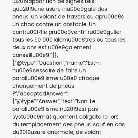
lu2019apparition de signes tels
quu2019une usure inu00e9gale des
pneus, un volant de travers ou apru00e8s
un choc contre un obstacle. Un
contru00f4le pru00e9ventif ru00e9gulier
tous les 50 000 kilomu00e8tres ou tous les
deux ans est u00e9galement
conseillu00e9.”}},
{“@type”:”Question”,”name”:”Est-il
nu00e9cessaire de faire un
parallu00e9lisme u00e0 chaque
changement de pneus
?”,”acceptedAnswer”:
{“@type”:”Answer”,”text”:”Non. Le
parallu00e9lisme nu2019est pas
systu00e9matiquement obligatoire lors
du remplacement des pneus, sauf en cas
du2019usure anormale, de volant