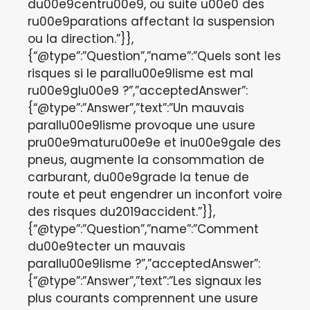
du00e9centru00e9, ou suite u00e0 des
ru00e9parations affectant la suspension
ou la direction.”}},
{“@type”:”Question”,”name”:”Quels sont les
risques si le parallu00e9lisme est mal
ru00e9glu00e9 ?”,”acceptedAnswer”:
{“@type”:”Answer”,”text”:”Un mauvais
parallu00e9lisme provoque une usure
pru00e9maturu00e9e et inu00e9gale des
pneus, augmente la consommation de
carburant, du00e9grade la tenue de
route et peut engendrer un inconfort voire
des risques du2019accident.”}},
{“@type”:”Question”,”name”:”Comment
du00e9tecter un mauvais
parallu00e9lisme ?”,”acceptedAnswer”:
{“@type”:”Answer”,”text”:”Les signaux les
plus courants comprennent une usure