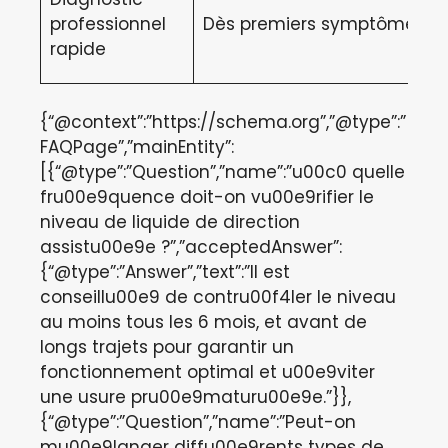
professionnel
Dès premiers symptômes
rapide
{“@context”:”https://schema.org”,”@type”:”
FAQPage”,”mainEntity”:
[{“@type”:”Question”,”name”:”u00c0 quelle
fru00e9quence doit-on vu00e9rifier le
niveau de liquide de direction
assistu00e9e ?”,”acceptedAnswer”:
{“@type”:”Answer”,”text”:”Il est
conseillu00e9 de contru00f4ler le niveau
au moins tous les 6 mois, et avant de
longs trajets pour garantir un
fonctionnement optimal et u00e9viter
une usure pru00e9maturu00e9e.”}},
{“@type”:”Question”,”name”:”Peut-on
mu00e9langer diffu00e9rents types de