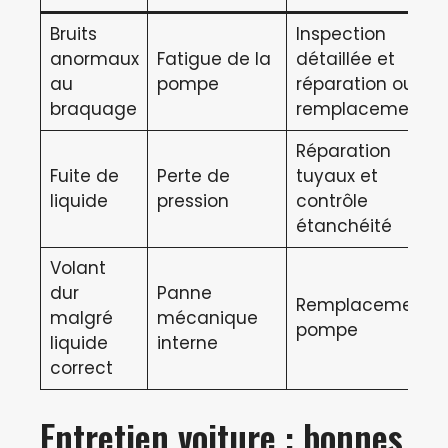
Bruits
Inspection
anormaux
Fatigue de la
détaillée et
au
pompe
réparation ou
braquage
remplacement
Réparation
Fuite de
Perte de
tuyaux et
liquide
pression
contrôle
étanchéité
Volant
dur
Panne
Remplacement
malgré
mécanique
pompe
liquide
interne
correct
Entretien voiture : bonnes