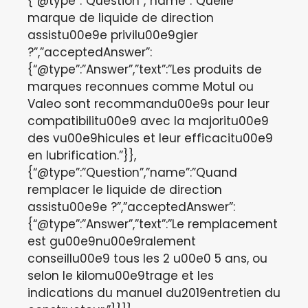
{“@type”:”Question”,”name”:”Quelle
marque de liquide de direction
assistu00e9e privilu00e9gier
?”,”acceptedAnswer”:
{“@type”:”Answer”,”text”:”Les produits de
marques reconnues comme Motul ou
Valeo sont recommandu00e9s pour leur
compatibilitu00e9 avec la majoritu00e9
des vu00e9hicules et leur efficacitu00e9
en lubrification.”}},
{“@type”:”Question”,”name”:”Quand
remplacer le liquide de direction
assistu00e9e ?”,”acceptedAnswer”:
{“@type”:”Answer”,”text”:”Le remplacement
est gu00e9nu00e9ralement
conseillu00e9 tous les 2 u00e0 5 ans, ou
selon le kilomu00e9trage et les
indications du manuel du2019entretien du