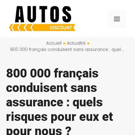
Aller
au
Menu
contenu
Accueil
Actualité
800 000 français conduisent sans assurance : quels risques pour eux et pour nous ?
800 000 français
conduisent sans
assurance : quels
risques pour eux et
pour nous ?