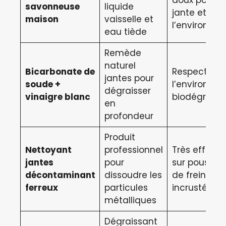
savonneuse
liquide
jante et
maison
vaisselle et
l’environne
eau tiède
Remède
naturel
Bicarbonate de
Respectueu
jantes pour
soude +
l’environne
dégraisser
vinaigre blanc
biodégrada
en
profondeur
Produit
Nettoyant
professionnel
Très efficac
jantes
pour
sur poussièr
décontaminant
dissoudre les
de frein
ferreux
particules
incrustées
métalliques
Dégraissant