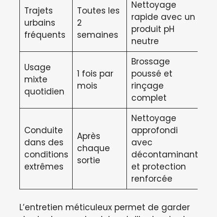
Nettoyage
Trajets
Toutes les
rapide avec un
urbains
2
produit pH
fréquents
semaines
neutre
Brossage
Usage
1 fois par
poussé et
mixte
mois
rinçage
quotidien
complet
Nettoyage
Conduite
approfondi
Après
dans des
avec
chaque
conditions
décontaminant
sortie
extrêmes
et protection
renforcée
L’entretien méticuleux permet de garder