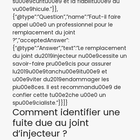
su00e9curitu00e9 et la fiabilitu00e9 du
vu00e9hicule.”}},
{“@type”:”Question”,”name”:”Faut-il faire
appel u00e0 un professionnel pour le
remplacement du joint
?”,”acceptedAnswer”:
{“@type”:”Answer”,”text”:”Le remplacement
du joint du2019injecteur nu00e9cessite un
savoir-faire pru00e9cis pour assurer
lu2019u00e9tanchu00e9itu00e9 et
u00e9viter du2019endommager les
piu00e8ces. Il est recommandu00e9 de
confier cette tu00e2che u00e0 un
spu00e9cialiste.”}}]}
Comment identifier une
fuite due au joint
d’injecteur ?