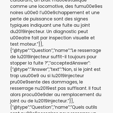
carburant, un bruit mu00e9tallique
comme une locomotive, des fumu00e9es
noires u00e0 l’u00e9chappement et une
perte de puissance sont des signes
typiques indiquant une fuite au joint
du2019injecteur. Un diagnostic peut
u00eatre fait par inspection visuelle et
test moteur.”}},
{“@type”:”Question”,”name”:”Le resserrage
de lu2019injecteur suffit-il toujours pour
stopper la fuite ?”,”acceptedAnswer”:
{“@type”:”Answer”,”text”:”Non, si le joint est
trop usu00e9 ou si lu2019injecteur
pru00e9sente des dommages, le
resserrage nu2019est pas suffisant. Il faut
alors procu00e9der au remplacement du
joint ou de lu2019injecteur.”}},
{“@type”:”Question”,”name”:”Quels outils