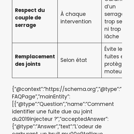
d’un
Respect du
À chaque
serrage ni
couple de
intervention
trop serré,
serrage
ni trop
lâche
Évite les
Remplacement
fuites et
Selon état
des joints
protège le
moteur
{“@context”:”https://schema.org”,”@type”:”
FAQPage”,”mainEntity”:
[{“@type”:”Question”,”name”:”Comment
identifier une fuite due au joint
du2019injecteur ?”,”acceptedAnswer”:
{“@type”:”Answer”,”text”:”L’odeur de