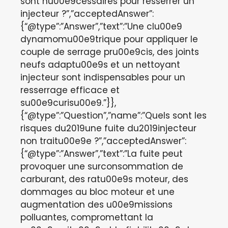
sont nu00e9cessaires pour resserrer un
injecteur ?”,”acceptedAnswer”:
{“@type”:”Answer”,”text”:”Une clu00e9
dynamomu00e9trique pour appliquer le
couple de serrage pru00e9cis, des joints
neufs adaptu00e9s et un nettoyant
injecteur sont indispensables pour un
resserrage efficace et
su00e9curisu00e9.”}},
{“@type”:”Question”,”name”:”Quels sont les
risques du2019une fuite du2019injecteur
non traitu00e9e ?”,”acceptedAnswer”:
{“@type”:”Answer”,”text”:”La fuite peut
provoquer une surconsommation de
carburant, des ratu00e9s moteur, des
dommages au bloc moteur et une
augmentation des u00e9missions
polluantes, compromettant la