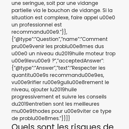
une seringue, soit par une vidange
partielle via le bouchon de vidange. Si la
situation est complexe, faire appel u00e0
un professionnel est
recommandu00e9.”}},
{“@type”:”Question”,”name”:”Comment
pru00e9venir les problu00e8mes dus
u00e0 un niveau du2019huile moteur trop
u00e9levu00e9 ?”,”acceptedAnswer”:
{“@type”:”Answer”,”text”:”Respecter les
quantitu00e9s recommandu00e9es,
vu00e9rifier ru00e9guliu00e8rement le
niveau, ajouter lu2019huile
progressivement et suivre les conseils
du2019entretien sont les meilleures
mu00e9thodes pour u00e9viter ce type
de problu00e8mes.”}}]}
Quels sont les risques de