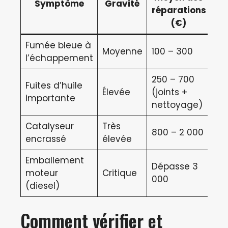
Symptôme
Gravité
réparations
d’
(€)
Fumée bleue à
Moyenne
100 – 300
1 j
l’échappement
250 – 700
Fuites d’huile
Élevée
(joints +
2 à
importante
nettoyage)
Catalyseur
Très
800 – 2 000
2 à
encrassé
élevée
Emballement
Dépasse 3
Voi
moteur
Critique
000
ir
(diesel)
Comment vérifier et