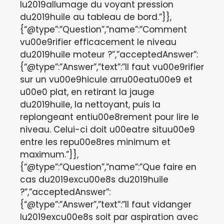
lu2019allumage du voyant pression
du2019huile au tableau de bord.”}},
{“@type”:”Question”,”name”:”Comment
vu00e9rifier efficacement le niveau
du2019huile moteur ?”,”acceptedAnswer”:
{“@type”:”Answer”,”text”:”Il faut vu00e9rifier
sur un vu00e9hicule arru00eatu00e9 et
u00e0 plat, en retirant la jauge
du2019huile, la nettoyant, puis la
replongeant entiu00e8rement pour lire le
niveau. Celui-ci doit u00eatre situu00e9
entre les repu00e8res minimum et
maximum.”}},
{“@type”:”Question”,”name”:”Que faire en
cas du2019excu00e8s du2019huile
?”,”acceptedAnswer”:
{“@type”:”Answer”,”text”:”Il faut vidanger
lu2019excu00e8s soit par aspiration avec