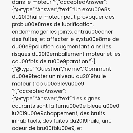
dans le moteur ?”,”acceptedAnswer”:
{“@type”:”Answer”,”text”:”Un excu00e8s
du2019huile moteur peut provoquer des
problu00e8mes de lubrification,
endommager les joints, entrau00eener
des fuites, et affecter le systu00e8me de
du00e9pollution, augmentant ainsi les
risques du2019emballement moteur et les
cou00fbts de ru00e9paration.”}},
{“@type”:”Question”,”name”:”Comment
du00e9tecter un niveau du2019huile
moteur trop u00e9levu00e9
?”,”acceptedAnswer”:
{“@type”:”Answer”,”text”:”Les signes
courants sont la fumu00e9e bleue u00e0
lu2019u00e9chappement, des bruits
inhabituels, des fuites du2019huile, une
odeur de bru00fblu00e9, et