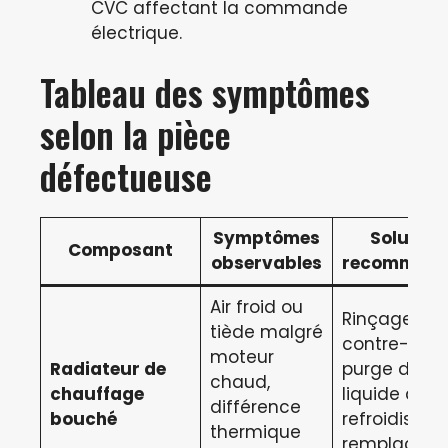
CVC affectant la commande
électrique.
Tableau des symptômes
selon la pièce
défectueuse
Symptômes
Solution
Composant
observables
recommand
Air froid ou
Rinçage en
tiède malgré
contre-cour
moteur
Radiateur de
purge du
chaud,
chauffage
liquide de
différence
bouché
refroidissem
thermique
remplacem