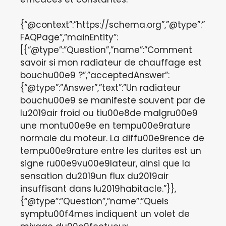
{“@context”:”https://schema.org”,”@type”:”
FAQPage”,”mainEntity”:
[{“@type”:”Question”,”name”:”Comment
savoir si mon radiateur de chauffage est
bouchu00e9 ?”,”acceptedAnswer”:
{“@type”:”Answer”,”text”:”Un radiateur
bouchu00e9 se manifeste souvent par de
lu2019air froid ou tiu00e8de malgru00e9
une montu00e9e en tempu00e9rature
normale du moteur. La diffu00e9rence de
tempu00e9rature entre les durites est un
signe ru00e9vu00e9lateur, ainsi que la
sensation du2019un flux du2019air
insuffisant dans lu2019habitacle.”}},
{“@type”:”Question”,”name”:”Quels
symptu00f4mes indiquent un volet de