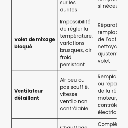
sur les
si nécessair
durites
Impossibilité
Réparation 
de régler la
remplacem
température,
Volet de mixage
de l’actionn
variations
bloqué
nettoyage 
brusques, air
ajustement
froid
volet
persistant
Remplacem
Air peu ou
ou réparati
pas soufflé,
Ventilateur
de la résist
vitesse
défaillant
moteur,
ventilo non
contrôle
contrôlable
électrique
Complémen
Chauffage