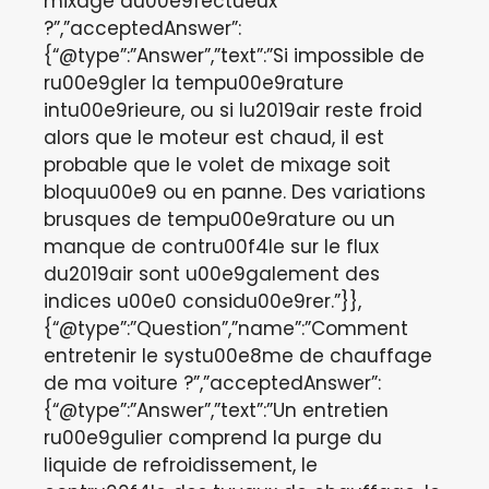
mixage du00e9fectueux
?”,”acceptedAnswer”:
{“@type”:”Answer”,”text”:”Si impossible de
ru00e9gler la tempu00e9rature
intu00e9rieure, ou si lu2019air reste froid
alors que le moteur est chaud, il est
probable que le volet de mixage soit
bloquu00e9 ou en panne. Des variations
brusques de tempu00e9rature ou un
manque de contru00f4le sur le flux
du2019air sont u00e9galement des
indices u00e0 considu00e9rer.”}},
{“@type”:”Question”,”name”:”Comment
entretenir le systu00e8me de chauffage
de ma voiture ?”,”acceptedAnswer”:
{“@type”:”Answer”,”text”:”Un entretien
ru00e9gulier comprend la purge du
liquide de refroidissement, le