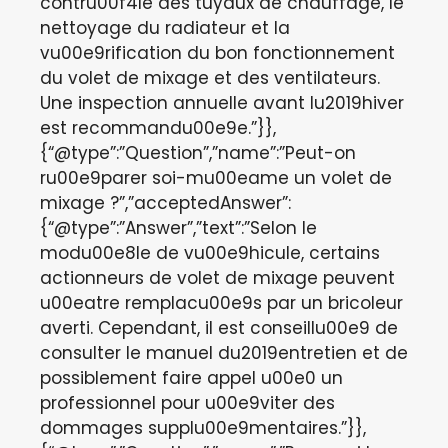
contru00f4le des tuyaux de chauffage, le
nettoyage du radiateur et la
vu00e9rification du bon fonctionnement
du volet de mixage et des ventilateurs.
Une inspection annuelle avant lu2019hiver
est recommandu00e9e.”}},
{“@type”:”Question”,”name”:”Peut-on
ru00e9parer soi-mu00eame un volet de
mixage ?”,”acceptedAnswer”:
{“@type”:”Answer”,”text”:”Selon le
modu00e8le de vu00e9hicule, certains
actionneurs de volet de mixage peuvent
u00eatre remplacu00e9s par un bricoleur
averti. Cependant, il est conseillu00e9 de
consulter le manuel du2019entretien et de
possiblement faire appel u00e0 un
professionnel pour u00e9viter des
dommages supplu00e9mentaires.”}},