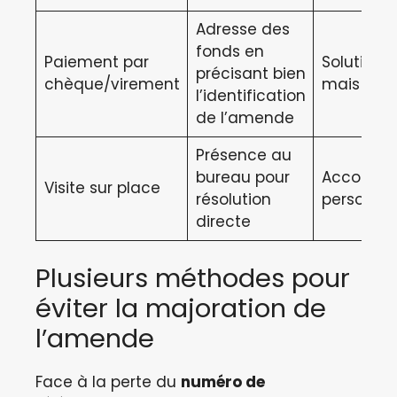
Adresse des
fonds en
Paiement par
Solution h
précisant bien
chèque/virement
mais effi
l’identification
de l’amende
Présence au
bureau pour
Accompa
Visite sur place
résolution
personnal
directe
Plusieurs méthodes pour
éviter la majoration de
l’amende
Face à la perte du
numéro de