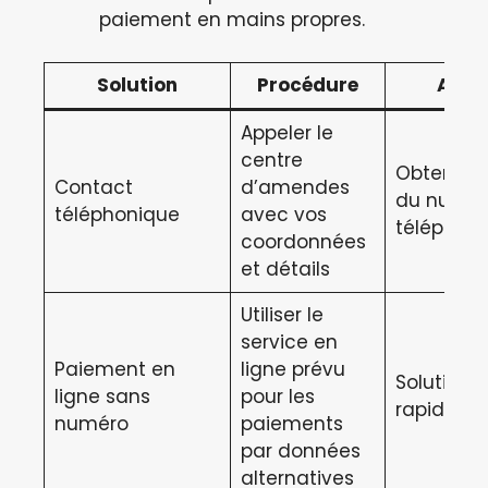
paiement en mains propres.
Solution
Procédure
Avan
Appeler le
centre
Obtention
Contact
d’amendes
du numér
téléphonique
avec vos
télépaie
coordonnées
et détails
Utiliser le
service en
Paiement en
ligne prévu
Solution 
ligne sans
pour les
rapide
numéro
paiements
par données
alternatives