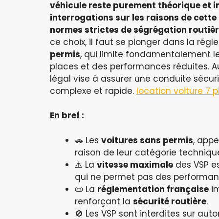
véhicule reste purement théorique et i
interrogations sur les raisons de cette
normes strictes de
ségrégation routiè
ce choix, il faut se plonger dans la ré
permis
, qui limite fondamentalement l
places et des performances réduites. A
légal vise à assurer une conduite sécur
complexe et rapide.
location voiture 7 
En bref :
🚗 Les
voitures sans permis
, appe
raison de leur catégorie techniqu
⚠️ La
vitesse maximale
des VSP es
qui ne permet pas des performan
📜 La
réglementation française
im
renforçant la
sécurité routière
.
🚫 Les VSP sont interdites sur auto