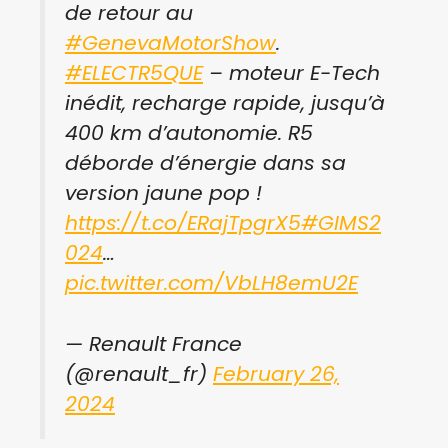
de retour au
#GenevaMotorShow
.
#ELECTR5QUE
– moteur E-Tech
inédit, recharge rapide, jusqu’à
400 km d’autonomie. R5
déborde d’énergie dans sa
version jaune pop !
https://t.co/ERajTpgrX5
#GIMS2
024
…
pic.twitter.com/VbLH8emU2E
— Renault France
(@renault_fr)
February 26,
2024