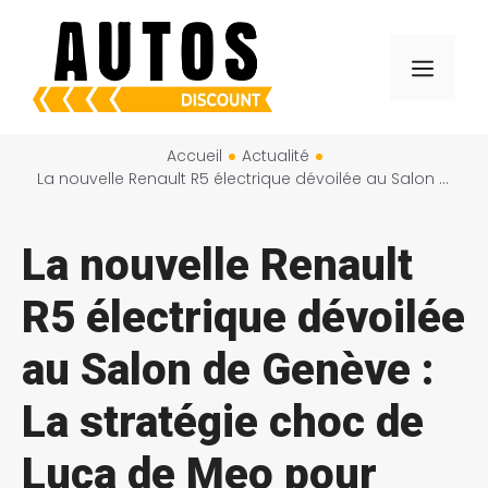
Aller
au
Menu
contenu
Accueil
Actualité
La nouvelle Renault R5 électrique dévoilée au Salon de Genève : La stratégie choc de Luca de Meo pour démocratiser la voiture électrique
La nouvelle Renault
R5 électrique dévoilée
au Salon de Genève :
La stratégie choc de
Luca de Meo pour