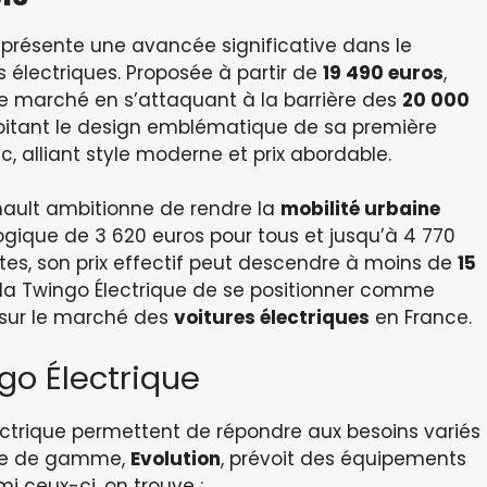
eprésente une avancée significative dans le
s électriques. Proposée à partir de
19 490 euros
,
e marché en s’attaquant à la barrière des
20 000
ploitant le design emblématique de sa première
c, alliant style moderne et prix abordable.
enault ambitionne de rendre la
mobilité urbaine
ogique de 3 620 euros pour tous et jusqu’à 4 770
es, son prix effectif peut descendre à moins de
15
la Twingo Électrique de se positionner comme
s sur le marché des
voitures électriques
en France.
ngo Électrique
Électrique permettent de répondre aux besoins variés
rée de gamme,
Evolution
, prévoit des équipements
i ceux-ci, on trouve :