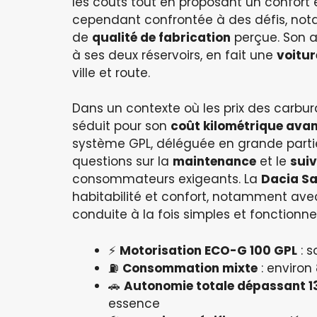
les coûts tout en proposant un confort
cependant confrontée à des défis, n
de
qualité de fabrication
perçue. Son a
à ses deux réservoirs, en fait une
voitu
ville et route.
Dans un contexte où les prix des carbura
séduit pour son
coût kilométrique ava
système GPL, déléguée en grande partie
questions sur la
maintenance
et le
suiv
consommateurs exigeants. La
Dacia S
habitabilité et confort, notamment ave
conduite à la fois simples et fonctionnel
⚡
Motorisation ECO-G 100 GPL
: s
⛽
Consommation mixte
: environ
🚗
Autonomie totale dépassant 
essence