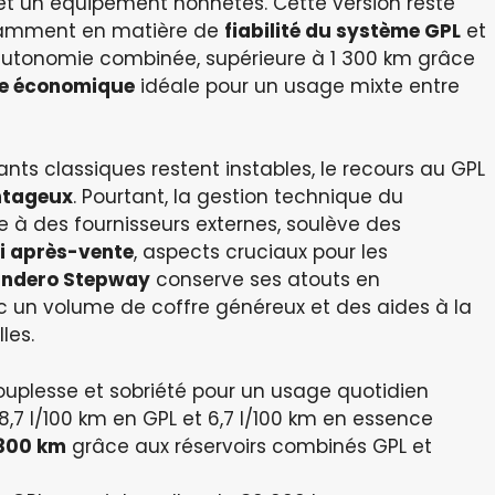
 et un équipement honnêtes. Cette version reste
otamment en matière de
fiabilité du système GPL
et
utonomie combinée, supérieure à 1 300 km grâce
re économique
idéale pour un usage mixte entre
nts classiques restent instables, le recours au GPL
ntageux
. Pourtant, la gestion technique du
 à des fournisseurs externes, soulève des
i après-vente
, aspects cruciaux pour les
andero Stepway
conserve ses atouts en
c un volume de coffre généreux et des aides à la
les.
ouplesse et sobriété pour un usage quotidien
 8,7 l/100 km en GPL et 6,7 l/100 km en essence
1300 km
grâce aux réservoirs combinés GPL et