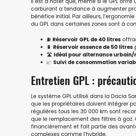
Il est à noter que, même si le GPL offre
carburant a tendance à augmenter prog
bénéfice initial. Par ailleurs, l’ergonom
du GPL dans certaines zones sont à cons
⛽
Réservoir GPL de 40 litres
offra
🔋
Réservoir essence de 50 litres
p
🛣️
Idéal pour alternance urbain/
📈
Suivi de consommation variab
Entretien GPL : précauti
Le système GPL utilisé dans la Dacia S
que les propriétaires doivent intégrer po
régulières tous les 30 000 km sont rec
que le remplacement des filtres à gaz. 
financièrement et fait partie des ava
complexes comme l’hybride.