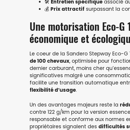
🛠️
Entretien spécifique
associé au
💰
Prix attractif
surpassant la con
Une motorisation Eco-G 
économique et écologiq
Le coeur de la Sandero Stepway Eco-G 
de 100 chevaux
, optimisée pour foncti
dernier carburant, moins cher qu’essen
significatives malgré une consommation
facilite une transition automatique entr
flexibilité d’usage
.
Un des avantages majeurs reste la
réd
contre 122 g/km pour la version essenc
responsable et conforme aux normes e
propriétaires signalent des
difficultés 