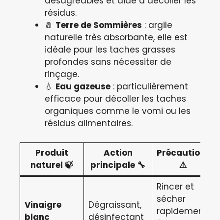
désagréables et aide à décoller les
résidus.
🧂
Terre de Sommières
: argile
naturelle très absorbante, elle est
idéale pour les taches grasses
profondes sans nécessiter de
rinçage.
💧
Eau gazeuse
: particulièrement
efficace pour décoller les taches
organiques comme le vomi ou les
résidus alimentaires.
Produit
Action
Précautions
naturel 🍃
principale 🔧
⚠️
Rincer et
sécher
Vinaigre
Dégraissant,
rapidement,
blanc
désinfectant