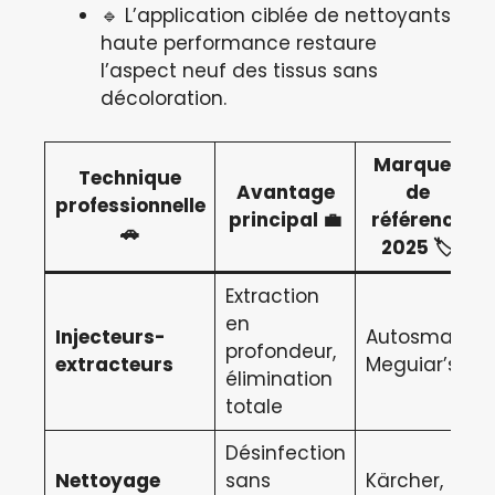
🔹 L’application ciblée de nettoyants
haute performance restaure
l’aspect neuf des tissus sans
décoloration.
Marques
Technique
Avantage
de
professionnelle
principal 💼
référence
🚗
2025 🏷️
Extraction
en
Injecteurs-
Autosmart,
profondeur,
extracteurs
Meguiar’s
élimination
totale
Désinfection
Nettoyage
sans
Kärcher,