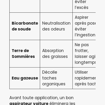
éviter
l’excès
Aspirer
Bicarbonate
Neutralisation
après pose,
de soude
des odeurs
éviter
l’ingestion
Ne pas
Terre de
Absorption
frotter,
Sommières
des graisses
laisser agir
longtemps
Décolle
Utiliser
Eau gazeuse
taches
rapidement
organiques
après tache
Avant toute application, un bon
aspirateur voiture
éliminera les