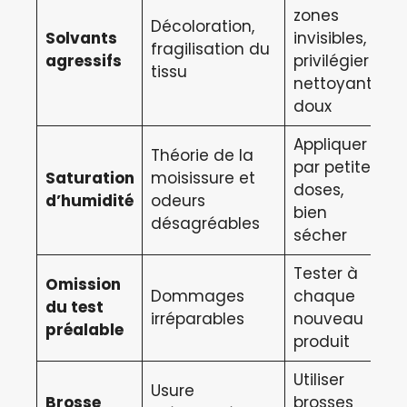
zones
Décoloration,
Solvants
invisibles,
fragilisation du
agressifs
privilégier
tissu
nettoyants
doux
Appliquer
Théorie de la
par petites
Saturation
moisissure et
doses,
d’humidité
odeurs
bien
désagréables
sécher
Tester à
Omission
Dommages
chaque
du test
irréparables
nouveau
préalable
produit
Utiliser
Usure
Brosse
brosses