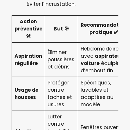
éviter l’incrustation.
Action
Recommandation
préventive
But 🎯
pratique ✔️
🛠️
Hebdomadaire
Éliminer
Aspiration
avec
aspirateur
poussières
régulière
voiture
équipé
et débris
d’embout fin
Protéger
Spécifiques,
Usage de
contre
lavables et
housses
taches et
adaptées au
usures
modèle
Lutter
contre
Fenêtres ouvertes