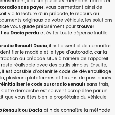
eusement, il existe plusieurs méthodes fiables et
toradio sans payer
, vous permettant ainsi de
it via la lecture d’un précode, le recours au
cuments originaux de votre véhicule, les solutions
rticle vous guide précisément pour
trouver
lt ou Dacia perdu
et éviter toute dépense inutile.
oradio Renault Dacia
, il est essentiel de connaître
 identifier le modèle et le type d’autoradio, car la
xtraction du précode situé à l’arrière de l’appareil
ste réalisable avec des outils simples. Ensuite,
l est possible d’obtenir le code de déverrouillage
in, plusieurs plateformes et forums de passionnés
réinitialiser le code autoradio Renault
sans frais,
ts. Cette démarche est souvent complétée par un
it que vous êtes bien le propriétaire du véhicule.
io Renault ou Dacia
afin de connaître la méthode