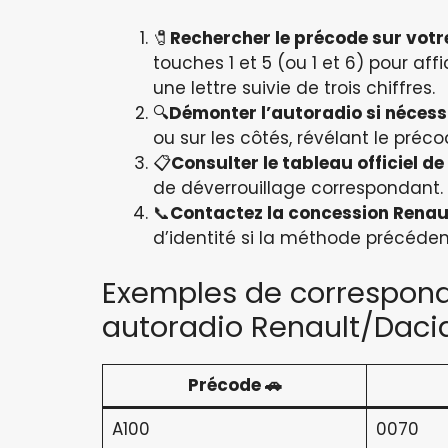
🧷
Rechercher le précode sur votr
touches 1 et 5 (ou 1 et 6) pour a
une lettre suivie de trois chiffres.
🔍
Démonter l’autoradio si nécess
ou sur les côtés, révélant le préco
📋
Consulter le tableau officiel d
de déverrouillage correspondant.
📞
Contactez la concession Renau
d’identité si la méthode précéden
Exemples de correspon
autoradio Renault/Daci
Précode 🚗
A100
0070