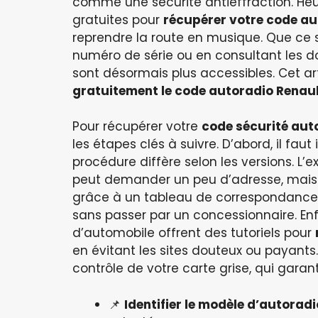
comme une sécurité antieffraction. Heur
gratuites pour
récupérer votre code au
reprendre la route en musique. Que ce so
numéro de série ou en consultant les do
sont désormais plus accessibles. Cet a
gratuitement le code autoradio Renau
Pour récupérer votre
code sécurité aut
les étapes clés à suivre. D’abord, il faut
procédure diffère selon les versions. L’e
peut demander un peu d’adresse, mais re
grâce à un tableau de correspondance, i
sans passer par un concessionnaire. Enf
d’automobile offrent des tutoriels pour
en évitant les sites douteux ou payan
contrôle de votre carte grise, qui garant
📌
Identifier le modèle d’autorad